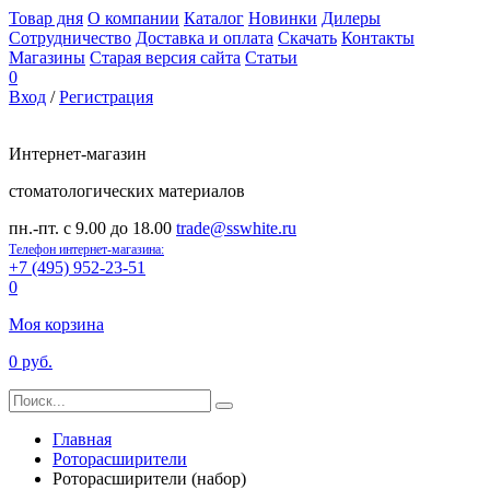
Товар дня
О компании
Каталог
Новинки
Дилеры
Сотрудничество
Доставка и оплата
Скачать
Контакты
Магазины
Старая версия сайта
Статьи
0
Вход
/
Регистрация
Интернет-магазин
стоматологических материалов
пн.-пт. с 9.00 до 18.00
trade@sswhite.ru
Телефон интернет-магазина:
+7 (495) 952-23-51
0
Моя корзина
0 руб.
Главная
Роторасширители
Роторасширители (набор)