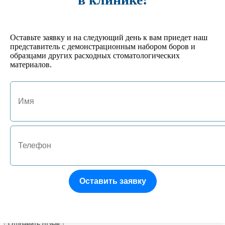
Отзывы: 0
Оставьте заявку и на следующий день к вам приедет наш
Имя
представитель с демонстрационным набором боров и
образцами других расходных стоматологических
E-mail
материалов.
Оцените товар:
Наберите текст, изображённый на картинке
Отзыв
Оставить заявку
Все поля обязательны к заполнению