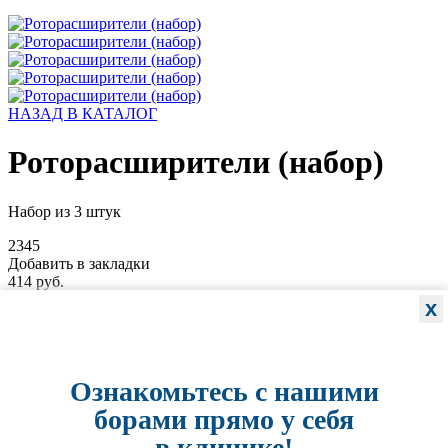
НАЗАД В КАТАЛОГ
Роторасширители (набор)
Набор из 3 штук
2345
Добавить в закладки
414 руб.
-
+
x
в один клик
Купить
Характеристики
Ознакомьтесь с нашими
ОТЗЫВЫ (0)
борами прямо у себя
в клинике!