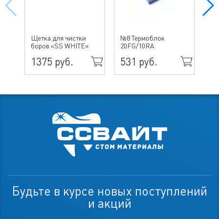
№ 
Щетка для чистки
№8 Термоблок
бо
боров «SS WHITE»
20FG/10RA
ин
1375 руб.
531 руб.
49
Будьте в курсе новых поступлений
и акций