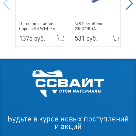
№ 
Щетка для чистки
№8 Термоблок
бо
боров «SS WHITE»
20FG/10RA
ин
1375 руб.
531 руб.
49
Будьте в курсе новых поступлений
и акций