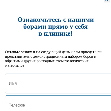
арт. JA-01130-P
№ 7 Подставка под боры FG на 15 инструментов
495 руб.
Кол-во:
Ознакомьтесь с нашими
-
+
борами прямо у себя
в клинике!
арт. JA-01127-GL
№4 Подставка под боры FG/RA на 24 инструмента
702 руб.
Кол-во:
Оставьте заявку и на следующий день к вам приедет наш
-
+
представитель с демонстрационным набором боров и
образцами других расходных стоматологических
материалов.
арт. JA-01125-HM
№1 Подставка под боры FG/RA на 10 инструментов
522 руб.
Кол-во:
-
+
арт. JA-01132-P
№9 Термоблок 15 RA/HP
496 руб.