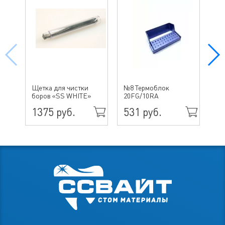
№ 
Щетка для чистки
№8 Термоблок
бо
боров «SS WHITE»
20FG/10RA
ин
1375 руб.
531 руб.
49