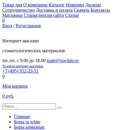
Товар дня
О компании
Каталог
Новинки
Дилеры
Сотрудничество
Доставка и оплата
Скачать
Контакты
Магазины
Старая версия сайта
Статьи
0
Вход
/
Регистрация
Интернет-магазин
стоматологических материалов
пн.-пт. с 9.00 до 18.00
trade@sswhite.ru
Телефон интернет-магазина:
+7 (495) 952-23-51
0
Моя корзина
0 руб.
Главная
Боры ss white
Боры алмазные