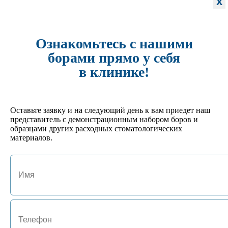
x
-
+
арт. JA-01131-PN
№8 Термоблок 20FG/10RA
Ознакомьтесь с нашими
531 руб.
борами прямо у себя
Кол-во:
-
+
в клинике!
арт. JA-01130-P
№ 7 Подставка под боры FG на 15 инструментов
Оставьте заявку и на следующий день к вам приедет наш
495 руб.
представитель с демонстрационным набором боров и
Кол-во:
образцами других расходных стоматологических
-
+
материалов.
арт. JA-01127-GL
№4 Подставка под боры FG/RA на 24 инструмента
702 руб.
Кол-во:
-
+
арт. JA-01125-HM