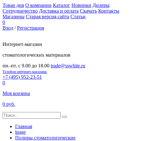
Товар дня
О компании
Каталог
Новинки
Дилеры
Сотрудничество
Доставка и оплата
Скачать
Контакты
Магазины
Старая версия сайта
Статьи
0
Вход
/
Регистрация
Интернет-магазин
стоматологических материалов
пн.-пт. с 9.00 до 18.00
trade@sswhite.ru
Телефон интернет-магазина:
+7 (495) 952-23-51
0
Моя корзина
0 руб.
Главная
lpage
Полиры стоматологические