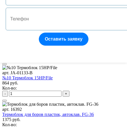
№1 Подставка под боры FG/RA на 10 инструментов
522 руб.
Кол-во:
-
+
арт. JA-01132-P
Оставить заявку
№9 Термоблок 15 RA/HP
496 руб.
Кол-во:
-
+
арт. JA-01133-B
№10 Термоблок 15HP/File
864 руб.
Кол-во:
-
+
арт. 16392
Термоблок для боров пластик, автоклав. FG-36
1375 руб.
Кол-во: