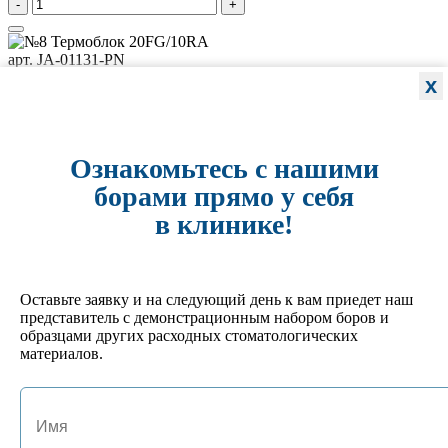
-
+
арт. JA-01131-PN
№8 Термоблок 20FG/10RA
x
531 руб.
Кол-во:
-
+
Ознакомьтесь с нашими
арт. JA-01130-P
борами прямо у себя
№ 7 Подставка под боры FG на 15 инструментов
в клинике!
495 руб.
Кол-во:
-
+
Оставьте заявку и на следующий день к вам приедет наш
арт. JA-01127-GL
представитель с демонстрационным набором боров и
№4 Подставка под боры FG/RA на 24 инструмента
образцами других расходных стоматологических
702 руб.
материалов.
Кол-во:
-
+
арт. JA-01125-HM