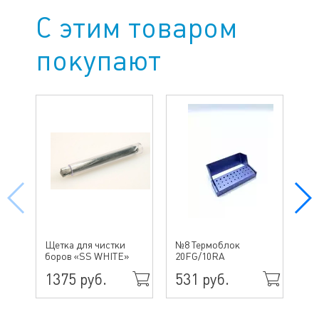
С этим товаром
покупают
№ 
Щетка для чистки
№8 Термоблок
бо
боров «SS WHITE»
20FG/10RA
ин
1375 руб.
531 руб.
49