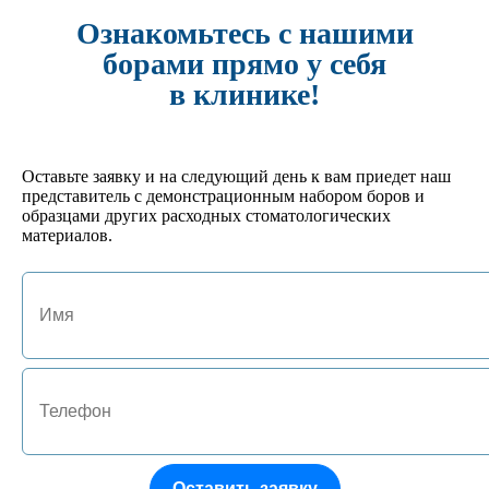
Кол-во:
-
+
Ознакомьтесь с нашими
борами прямо у себя
арт. JA-01130-P
в клинике!
№ 7 Подставка под боры FG на 15 инструментов
495 руб.
Кол-во:
-
+
Оставьте заявку и на следующий день к вам приедет наш
представитель с демонстрационным набором боров и
образцами других расходных стоматологических
арт. JA-01127-GL
материалов.
№4 Подставка под боры FG/RA на 24 инструмента
702 руб.
Кол-во:
-
+
арт. JA-01125-HM
№1 Подставка под боры FG/RA на 10 инструментов
522 руб.
Кол-во:
-
+
Оставить заявку