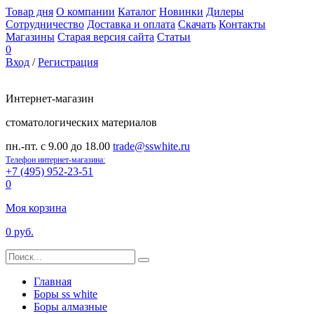
Товар дня
О компании
Каталог
Новинки
Дилеры
Сотрудничество
Доставка и оплата
Скачать
Контакты
Магазины
Старая версия сайта
Статьи
0
Вход
/
Регистрация
Интернет-магазин
стоматологических материалов
пн.-пт. с 9.00 до 18.00
trade@sswhite.ru
Телефон интернет-магазина:
+7 (495) 952-23-51
0
Моя корзина
0 руб.
Главная
Боры ss white
Боры алмазные