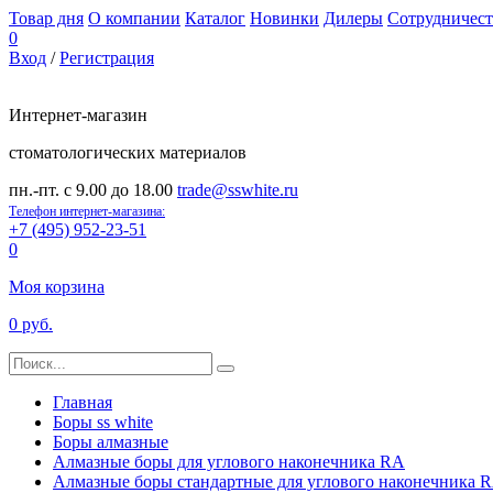
Товар дня
О компании
Каталог
Новинки
Дилеры
Сотрудничест
0
Вход
/
Регистрация
Интернет-магазин
стоматологических материалов
пн.-пт. с 9.00 до 18.00
trade@sswhite.ru
Телефон интернет-магазина:
+7 (495) 952-23-51
0
Моя корзина
0 руб.
Главная
Боры ss white
Боры алмазные
Алмазные боры для углового наконечника RA
Алмазные боры стандартные для углового наконечника 