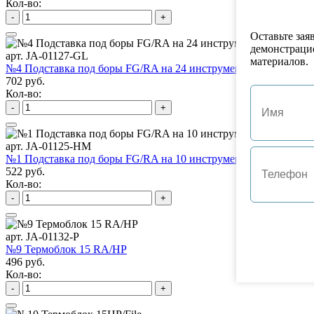
Кол-во:
-
+
Оставьте зая
демонстраци
арт. JA-01127-GL
материалов.
№4 Подставка под боры FG/RA на 24 инструмента
702 руб.
Кол-во:
-
+
арт. JA-01125-HM
№1 Подставка под боры FG/RA на 10 инструментов
522 руб.
Кол-во:
-
+
арт. JA-01132-P
№9 Термоблок 15 RA/HP
496 руб.
Кол-во:
-
+