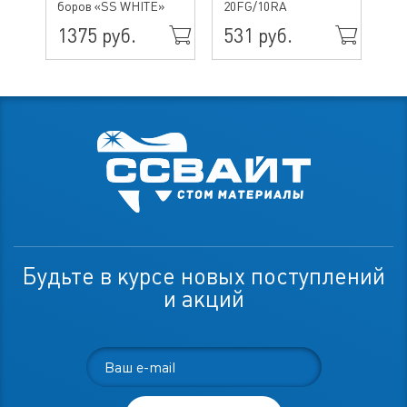
боров «SS WHITE»
20FG/10RA
ин
1375 руб.
531 руб.
49
Будьте в курсе новых поступлений
и акций