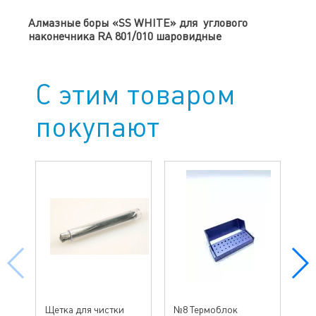
Алмазные боры «SS WHITE» для углового
наконечника RA 801/010
шаровидные
С этим товаром
покупают
№ 
Щетка для чистки
№8 Термоблок
бо