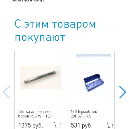
С этим товаром
покупают
№ 
Щетка для чистки
№8 Термоблок
бо
боров «SS WHITE»
20FG/10RA
ин
1375 руб.
531 руб.
49