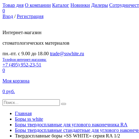
Товар дня
О компании
Каталог
Новинки
Дилеры
Сотрудничест
0
Вход
/
Регистрация
Интернет-магазин
стоматологических материалов
пн.-пт. с 9.00 до 18.00
trade@sswhite.ru
Телефон интернет-магазина:
+7 (495) 952-23-51
0
Моя корзина
0 руб.
Главная
Боры ss white
Боры твердосплавные для углового наконечника RA
Боры твердосплавные стандартные для углового наконе
Твердосплавные боры «SS WHITE» серия RA 1/2