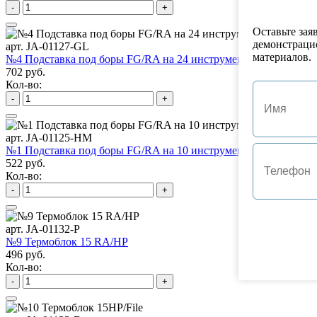
-
+
Оставьте зая
демонстраци
арт. JA-01127-GL
материалов.
№4 Подставка под боры FG/RA на 24 инструмента
702 руб.
Кол-во:
-
+
арт. JA-01125-HM
№1 Подставка под боры FG/RA на 10 инструментов
522 руб.
Кол-во:
-
+
арт. JA-01132-P
№9 Термоблок 15 RA/HP
496 руб.
Кол-во:
-
+