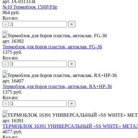
арт. JA-01133-B
№10 Термоблок 15HP/File
864 руб.
Кол-во:
-
+
арт. 16392
Термоблок для боров пластик, автоклав. FG-36
1375 руб.
Кол-во:
-
+
арт. 16407
Термоблок для боров пластик, автоклав. RA+HP-36
1375 руб.
Кол-во:
-
+
арт. 16391
ТЕРМОБЛОК 16391 УНИВЕРСАЛЬНЫЙ «SS WHITE» МЕТАЛ
4077 руб.
Кол-во: