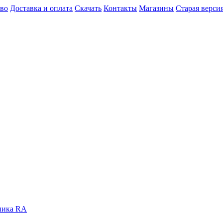
во
Доставка и оплата
Скачать
Контакты
Магазины
Старая версия
чника RA