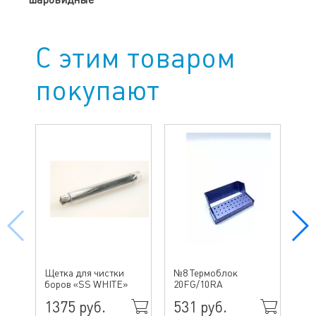
С этим товаром
покупают
№ 
Щетка для чистки
№8 Термоблок
бо
боров «SS WHITE»
20FG/10RA
ин
1375 руб.
531 руб.
49