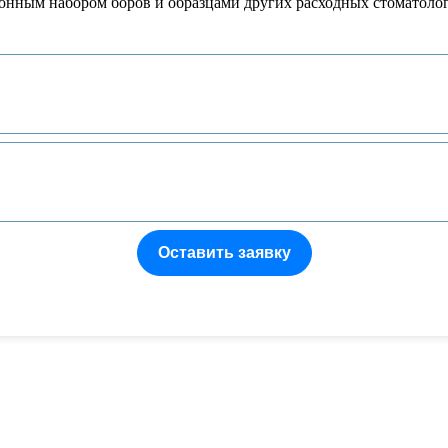
онным набором боров и образцами других расходных стоматоло
Оставить заявку