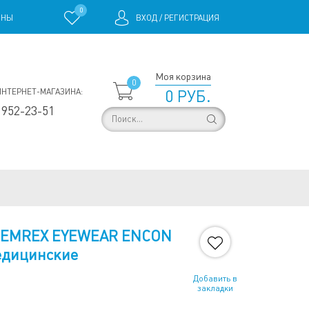
0
ИНЫ
ВХОД
/
РЕГИСТРАЦИЯ
Моя корзина
0
ИНТЕРНЕТ-МАГАЗИНА:
0 РУБ.
 952-23-51
TEMREX EYEWEAR ENCON
медицинские
Добавить в
закладки