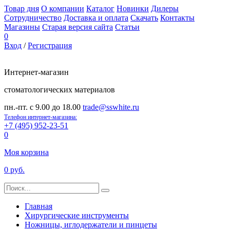
Товар дня
О компании
Каталог
Новинки
Дилеры
Сотрудничество
Доставка и оплата
Скачать
Контакты
Магазины
Старая версия сайта
Статьи
0
Вход
/
Регистрация
Интернет-магазин
стоматологических материалов
пн.-пт. с 9.00 до 18.00
trade@sswhite.ru
Телефон интернет-магазина:
+7 (495) 952-23-51
0
Моя корзина
0 руб.
Главная
Хирургические инструменты
Ножницы, иглодержатели и пинцеты