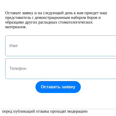
Имя
Оставьте заявку и на следующий день к вам приедет наш
представитель с демонстрационным набором боров и
E-mail
образцами других расходных стоматологических
материалов.
Оцените товар:
Наберите текст, изображённый на картинке
Отзыв
Оставить заявку
Все поля обязательны к заполнению
перед публикаций отзывы проходят модерацию