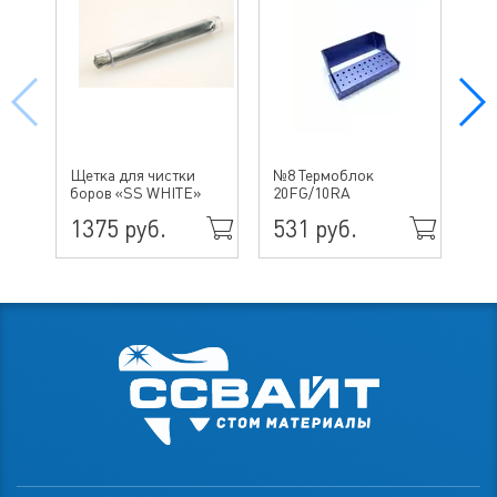
№ 
Щетка для чистки
№8 Термоблок
бо
боров «SS WHITE»
20FG/10RA
ин
1375 руб.
531 руб.
49