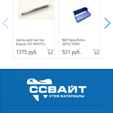
№ 
Щетка для чистки
№8 Термоблок
бо
боров «SS WHITE»
20FG/10RA
ин
1375 руб.
531 руб.
49