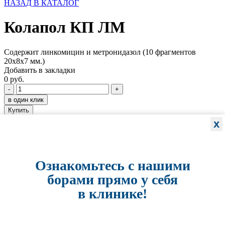
НАЗАД В КАТАЛОГ
Колапол КП ЛМ
Содержит линкомицин и метронидазол (10 фрагментов
20х8х7 мм.)
Добавить в закладки
0 руб.
-
+
в один клик
Купить
x
Характеристики
ОТЗЫВЫ (0)
Ознакомьтесь с нашими
борами прямо у себя
Отзывы: 0
в клинике!
Имя
E-mail