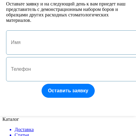
Оставьте заявку и на следующий день к вам приедет наш
представитель с демонстрационным набором боров и
образцами других расходных стоматологических
Оцените товар:
материалов.
Наберите текст, изображённый на картинке
Отзыв
Все поля обязательны к заполнению
Оставить заявку
перед публикаций отзывы проходят модерацию
Каталог
Доставка
Статьи