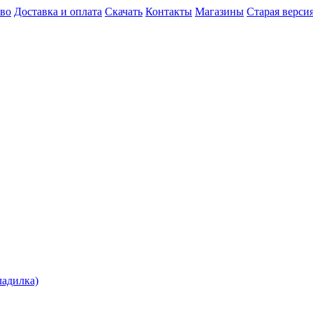
во
Доставка и оплата
Скачать
Контакты
Магазины
Старая версия
ладилка)