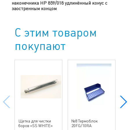
наконечника HP 859/018
удлинённый конус с
заостренным концом
С этим товаром
покупают
№ 
Щетка для чистки
№8 Термоблок
бо
боров «SS WHITE»
20FG/10RA
ин