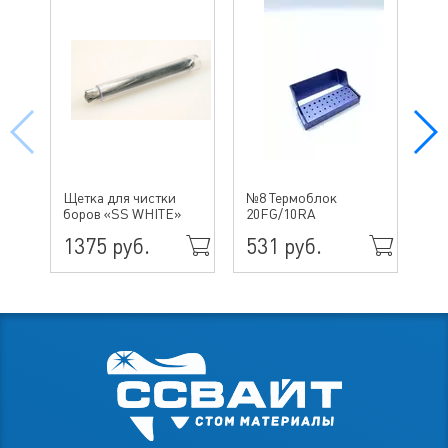
№ 
Щетка для чистки
№8 Термоблок
бо
боров «SS WHITE»
20FG/10RA
ин
1375 руб.
531 руб.
49