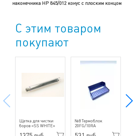
наконечника HP 845/012 конус с плоским концом
С этим товаром
покупают
№ 
Щетка для чистки
№8 Термоблок
бо
боров «SS WHITE»
20FG/10RA
ин
1375 руб.
531 руб.
49