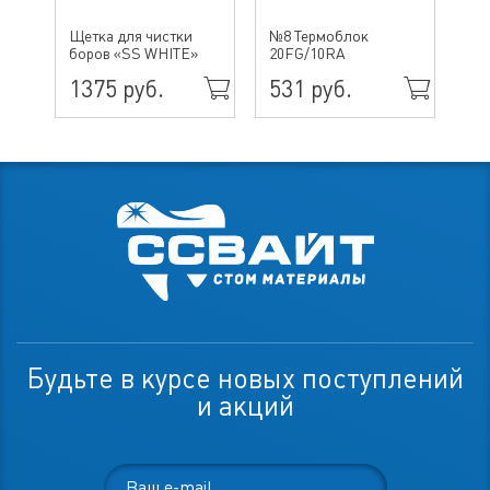
№ 
Щетка для чистки
№8 Термоблок
бо
боров «SS WHITE»
20FG/10RA
ин
1375 руб.
531 руб.
49
Будьте в курсе новых поступлений
и акций