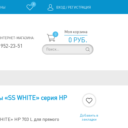
0
ИНЫ
ВХОД
/
РЕГИСТРАЦИЯ
Моя корзина
0
ИНТЕРНЕТ-МАГАЗИНА:
0 РУБ.
 952-23-51
ы «SS WHITE» серия HP
Добавить в
HITE» HP 703 L для прямого
закладки