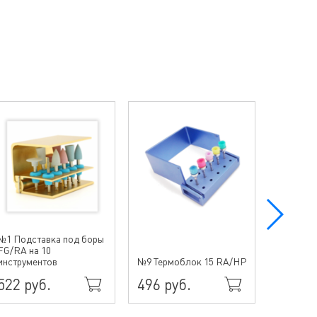
№1 Подставка под боры
FG/RA на 10
№10 Тер
инструментов
№9 Термоблок 15 RA/HP
15HP/Fil
522 руб.
496 руб.
864 р