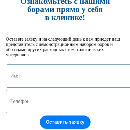
Ознакомьтесь с нашими
№4 Подставка под боры FG/RA на 24 инструмента
702 руб.
борами прямо у себя
Кол-во:
в клинике!
-
+
арт. JA-01125-HM
№1 Подставка под боры FG/RA на 10 инструментов
Оставьте заявку и на следующий день к вам приедет наш
522 руб.
представитель с демонстрационным набором боров и
Кол-во:
образцами других расходных стоматологических
материалов.
-
+
арт. JA-01132-P
№9 Термоблок 15 RA/HP
496 руб.
Кол-во:
-
+
арт. JA-01133-B
№10 Термоблок 15HP/File
864 руб.
Оставить заявку
Кол-во: