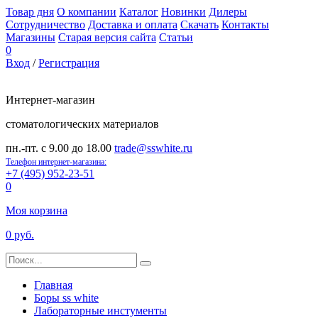
Товар дня
О компании
Каталог
Новинки
Дилеры
Сотрудничество
Доставка и оплата
Скачать
Контакты
Магазины
Старая версия сайта
Статьи
0
Вход
/
Регистрация
Интернет-магазин
стоматологических материалов
пн.-пт. с 9.00 до 18.00
trade@sswhite.ru
Телефон интернет-магазина:
+7 (495) 952-23-51
0
Моя корзина
0 руб.
Главная
Боры ss white
Лабораторные инстументы