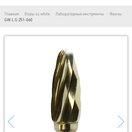
Главная
Боры ss white
Лабораторные инстументы
Фрезы
GW L G 251-060