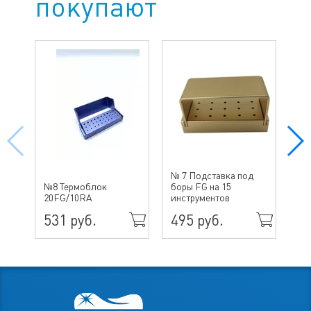
покупают
№ 7 Подставка под
№4
№8 Термоблок
боры FG на 15
бо
20FG/10RA
инструментов
ин
531 руб.
495 руб.
70