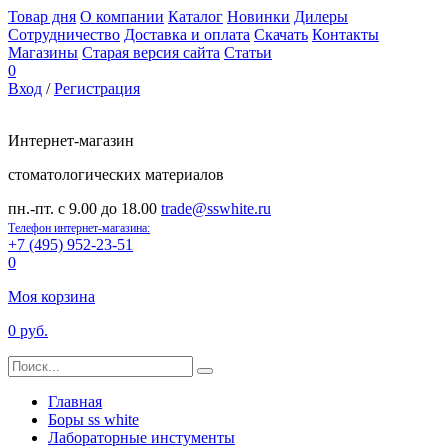
Товар дня
О компании
Каталог
Новинки
Дилеры
Сотрудничество
Доставка и оплата
Скачать
Контакты
Магазины
Старая версия сайта
Статьи
0
Вход
/
Регистрация
Интернет-магазин
стоматологических материалов
пн.-пт. с 9.00 до 18.00
trade@sswhite.ru
Телефон интернет-магазина:
+7 (495) 952-23-51
0
Моя корзина
0 руб.
Главная
Боры ss white
Лабораторные инстументы