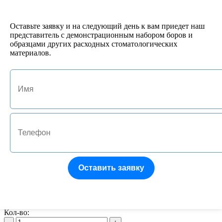
№1 Подставка под боры FG/RA на 10 инструментов
522 руб.
Кол-во:
Оставьте заявку и на следующий день к вам приедет наш
-
+
представитель с демонстрационным набором боров и
образцами других расходных стоматологических
материалов.
арт. JA-01132-P
№9 Термоблок 15 RA/HP
496 руб.
Кол-во:
-
+
арт. JA-01133-B
№10 Термоблок 15HP/File
864 руб.
Кол-во:
-
+
Оставить заявку
арт. 16392
Термоблок для боров пластик, автоклав. FG-36
1375 руб.
Кол-во: