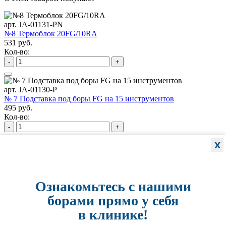
арт. JA-01131-PN
№8 Термоблок 20FG/10RA
531 руб.
Кол-во:
-
+
арт. JA-01130-P
№ 7 Подставка под боры FG на 15 инструментов
495 руб.
Кол-во:
-
+
x
арт. JA-01127-GL
№4 Подставка под боры FG/RA на 24 инструмента
702 руб.
Кол-во:
Ознакомьтесь с нашими
-
+
борами прямо у себя
в клинике!
арт. JA-01125-HM