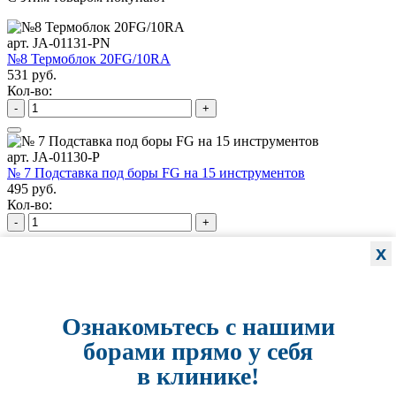
арт. JA-01131-PN
№8 Термоблок 20FG/10RA
531 руб.
Кол-во:
-
+
арт. JA-01130-P
№ 7 Подставка под боры FG на 15 инструментов
495 руб.
Кол-во:
-
+
x
арт. JA-01127-GL
№4 Подставка под боры FG/RA на 24 инструмента
702 руб.
Кол-во:
Ознакомьтесь с нашими
-
+
борами прямо у себя
в клинике!
арт. JA-01125-HM