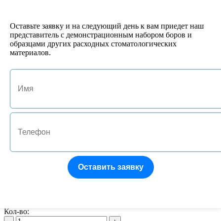
№1 Подставка под боры FG/RA на 10 инструментов
522 руб.
Кол-во:
Оставьте заявку и на следующий день к вам приедет наш
-
+
представитель с демонстрационным набором боров и
образцами других расходных стоматологических
материалов.
арт. JA-01132-P
№9 Термоблок 15 RA/HP
496 руб.
Кол-во:
-
+
арт. JA-01133-B
№10 Термоблок 15HP/File
864 руб.
Кол-во:
-
+
Оставить заявку
арт. 16392
Термоблок для боров пластик, автоклав. FG-36
1375 руб.
Кол-во: