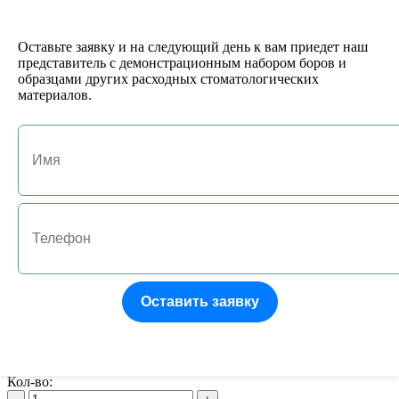
№1 Подставка под боры FG/RA на 10 инструментов
522 руб.
Кол-во:
Оставьте заявку и на следующий день к вам приедет наш
-
+
представитель с демонстрационным набором боров и
образцами других расходных стоматологических
материалов.
арт. JA-01132-P
№9 Термоблок 15 RA/HP
496 руб.
Кол-во:
-
+
арт. JA-01133-B
№10 Термоблок 15HP/File
864 руб.
Кол-во:
-
+
Оставить заявку
арт. 16392
Термоблок для боров пластик, автоклав. FG-36
1375 руб.
Кол-во: