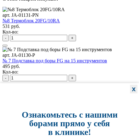
арт. JA-01131-PN
№8 Термоблок 20FG/10RA
531 руб.
Кол-во:
-
+
арт. JA-01130-P
№ 7 Подставка под боры FG на 15 инструментов
495 руб.
Кол-во:
-
+
x
арт. JA-01127-GL
№4 Подставка под боры FG/RA на 24 инструмента
702 руб.
Кол-во:
Ознакомьтесь с нашими
-
+
борами прямо у себя
в клинике!
арт. JA-01125-HM