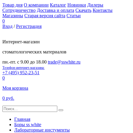
Товар дня
О компании
Каталог
Новинки
Дилеры
Сотрудничество
Доставка и оплата
Скачать
Контакты
Магазины
Старая версия сайта
Статьи
0
Вход
/
Регистрация
Интернет-магазин
стоматологических материалов
пн.-пт. с 9.00 до 18.00
trade@sswhite.ru
Телефон интернет-магазина:
+7 (495) 952-23-51
0
Моя корзина
0 руб.
Главная
Боры ss white
Лабораторные инстументы