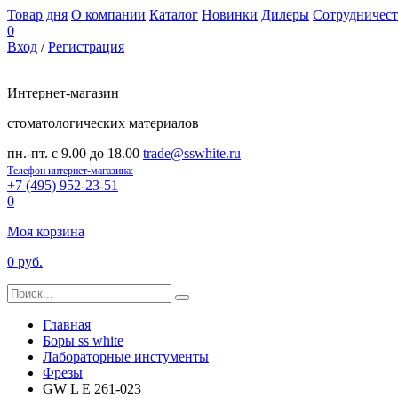
Товар дня
О компании
Каталог
Новинки
Дилеры
Сотрудничест
0
Вход
/
Регистрация
Интернет-магазин
стоматологических материалов
пн.-пт. с 9.00 до 18.00
trade@sswhite.ru
Телефон интернет-магазина:
+7 (495) 952-23-51
0
Моя корзина
0 руб.
Главная
Боры ss white
Лабораторные инстументы
Фрезы
GW L E 261-023