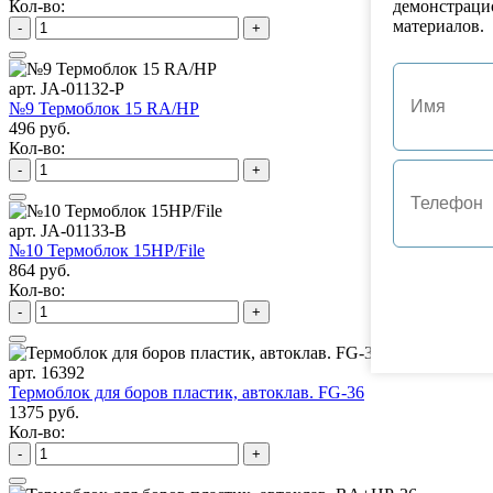
Кол-во:
демонстраци
материалов.
-
+
арт. JA-01132-P
№9 Термоблок 15 RA/HP
496 руб.
Кол-во:
-
+
арт. JA-01133-B
№10 Термоблок 15HP/File
864 руб.
Кол-во:
-
+
арт. 16392
Термоблок для боров пластик, автоклав. FG-36
1375 руб.
Кол-во:
-
+