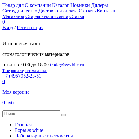
Товар дня
О компании
Каталог
Новинки
Дилеры
Сотрудничество
Доставка и оплата
Скачать
Контакты
Магазины
Старая версия сайта
Статьи
0
Вход
/
Регистрация
Интернет-магазин
стоматологических материалов
пн.-пт. с 9.00 до 18.00
trade@sswhite.ru
Телефон интернет-магазина:
+7 (495) 952-23-51
0
Моя корзина
0 руб.
Главная
Боры ss white
Лабораторные инстументы