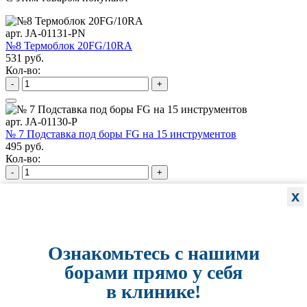
арт. JA-01131-PN
№8 Термоблок 20FG/10RA
531 руб.
Кол-во:
-
+
арт. JA-01130-P
№ 7 Подставка под боры FG на 15 инструментов
495 руб.
Кол-во:
-
+
x
арт. JA-01127-GL
№4 Подставка под боры FG/RA на 24 инструмента
702 руб.
Кол-во:
Ознакомьтесь с нашими
-
+
борами прямо у себя
в клинике!
арт. JA-01125-HM