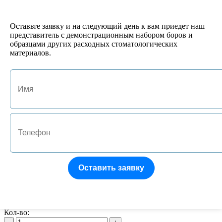
№1 Подставка под боры FG/RA на 10 инструментов
522 руб.
Кол-во:
Оставьте заявку и на следующий день к вам приедет наш
-
+
представитель с демонстрационным набором боров и
образцами других расходных стоматологических
материалов.
арт. JA-01132-P
№9 Термоблок 15 RA/HP
496 руб.
Кол-во:
-
+
арт. JA-01133-B
№10 Термоблок 15HP/File
864 руб.
Кол-во:
-
+
Оставить заявку
арт. 16392
Термоблок для боров пластик, автоклав. FG-36
1375 руб.
Кол-во: