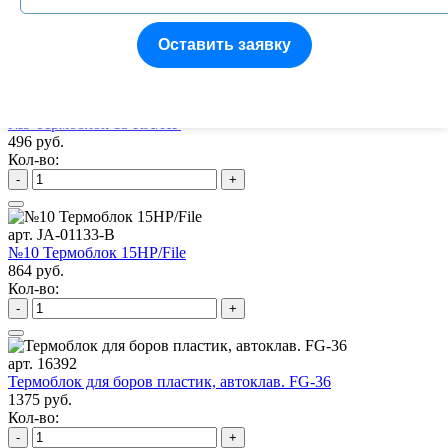
522 руб.
Кол-во:
Оставить заявку
-
+
арт. JA-01132-P
№9 Термоблок 15 RA/HP
496 руб.
Кол-во:
-
+
арт. JA-01133-B
№10 Термоблок 15HP/File
864 руб.
Кол-во:
-
+
арт. 16392
Термоблок для боров пластик, автоклав. FG-36
1375 руб.
Кол-во:
-
+