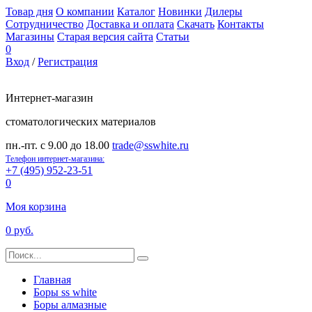
Товар дня
О компании
Каталог
Новинки
Дилеры
Сотрудничество
Доставка и оплата
Скачать
Контакты
Магазины
Старая версия сайта
Статьи
0
Вход
/
Регистрация
Интернет-магазин
стоматологических материалов
пн.-пт. с 9.00 до 18.00
trade@sswhite.ru
Телефон интернет-магазина:
+7 (495) 952-23-51
0
Моя корзина
0 руб.
Главная
Боры ss white
Боры алмазные