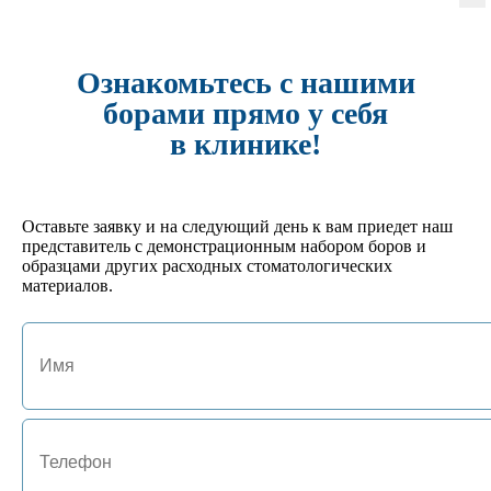
арт. JA-01131-PN
№8 Термоблок 20FG/10RA
Ознакомьтесь с нашими
531 руб.
Кол-во:
борами прямо у себя
-
+
в клинике!
арт. JA-01130-P
№ 7 Подставка под боры FG на 15 инструментов
495 руб.
Оставьте заявку и на следующий день к вам приедет наш
Кол-во:
представитель с демонстрационным набором боров и
-
+
образцами других расходных стоматологических
материалов.
арт. JA-01127-GL
№4 Подставка под боры FG/RA на 24 инструмента
702 руб.
Кол-во:
-
+
арт. JA-01125-HM
№1 Подставка под боры FG/RA на 10 инструментов