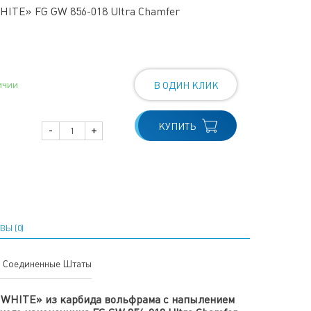
ITE» FG GW 856-018 Ultra Chamfer
ичии
В ОДИН КЛИК
КУПИТЬ
-
+
ВЫ (0)
Соединенные Штаты
 WHITE» из карбида вольфрама
с напылением