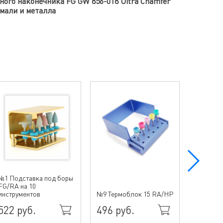
ного наконечника FG GW 856-018 Ultra Chamfer
эмали и металла
№1 Подставка под боры
FG/RA на 10
№10 Тер
инструментов
№9 Термоблок 15 RA/HP
15HP/Fil
522 руб.
496 руб.
864 р