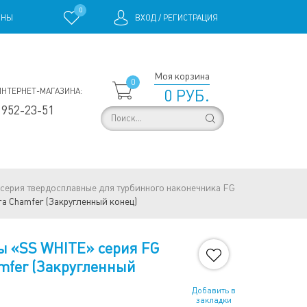
0
ИНЫ
ВХОД
/
РЕГИСТРАЦИЯ
Моя корзина
0
ИНТЕРНЕТ-МАГАЗИНА:
0 РУБ.
 952-23-51
серия твердосплавные для турбинного наконечника FG
a Chamfer (Закругленный конец)
ы «SS WHITE» серия FG
amfer (Закругленный
Добавить в
закладки