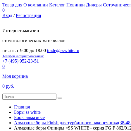
Товар дня
О компании
Каталог
Новинки
Дилеры
Сотрудничест
0
Вход
/
Регистрация
Интернет-магазин
стоматологических материалов
пн.-пт. с 9.00 до 18.00
trade@sswhite.ru
Телефон интернет-магазина:
+7 (495) 952-23-51
0
Моя корзина
0 руб.
Главная
Боры ss white
Боры алмазные
Алмазные боры Finish для турбинного наконечника(38-48
Алмазные боры Финиры «SS WHITE» серия FG F 862/01