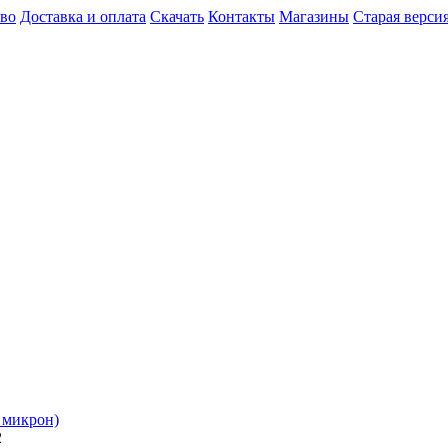
во
Доставка и оплата
Скачать
Контакты
Магазины
Старая версия
 микрон)
2