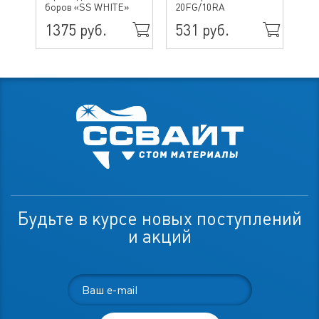
боров «SS WHITE»
20FG/10RA
ин
1375 руб.
531 руб.
49
Будьте в курсе новых поступлений
и акций