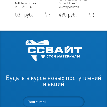
№8 Термоблок
боры FG на 15
бо
20FG/10RA
инструментов
ин
531 руб.
495 руб.
70
Будьте в курсе новых поступлений
и акций