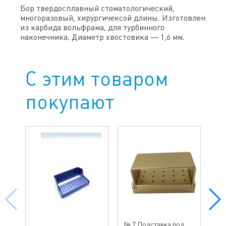
Бор твердосплавный стоматологический,
многоразовый, хирургичексой длины. Изготовлен
из карбида вольфрама, для турбинного
наконечника. Диаметр хвостовика — 1,6 мм.
С этим товаром
покупают
№ 7 Подставка под
№4