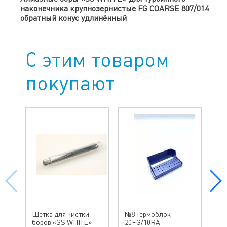
наконечника крупнозернистые FG COARSE 807/014
обратный конус удлинённый
С этим товаром
покупают
№4
Щетка для чистки
№8 Термоблок
бо
боров «SS WHITE»
20FG/10RA
ин