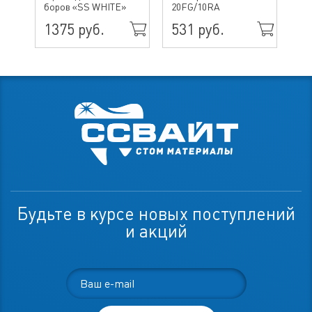
боров «SS WHITE»
20FG/10RA
ин
1375 руб.
531 руб.
49
Будьте в курсе новых поступлений
и акций