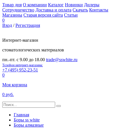
Товар дня
О компании
Каталог
Новинки
Дилеры
Сотрудничество
Доставка и оплата
Скачать
Контакты
Магазины
Старая версия сайта
Статьи
0
Вход
/
Регистрация
Интернет-магазин
стоматологических материалов
пн.-пт. с 9.00 до 18.00
trade@sswhite.ru
Телефон интернет-магазина:
+7 (495) 952-23-51
0
Моя корзина
0 руб.
Главная
Боры ss white
Боры алмазные