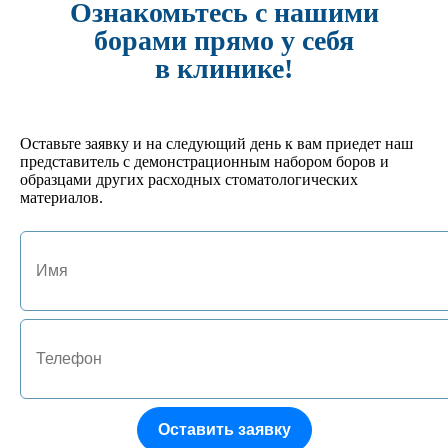
Ознакомьтесь с нашими
борами прямо у себя
арт. JA-01127-GL
№4 Подставка под боры FG/RA на 24 инструмента
в клинике!
702 руб.
Кол-во:
-
+
Оставьте заявку и на следующий день к вам приедет наш
представитель с демонстрационным набором боров и
арт. JA-01125-HM
образцами других расходных стоматологических
№1 Подставка под боры FG/RA на 10 инструментов
материалов.
522 руб.
Кол-во:
-
+
арт. JA-01132-P
№9 Термоблок 15 RA/HP
496 руб.
Кол-во:
-
+
арт. JA-01130-P
Оставить заявку
№ 7 Подставка под боры FG на 15 инструментов