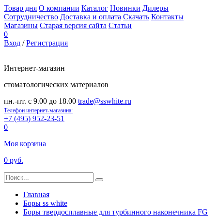
Товар дня
О компании
Каталог
Новинки
Дилеры
Сотрудничество
Доставка и оплата
Скачать
Контакты
Магазины
Старая версия сайта
Статьи
0
Вход
/
Регистрация
Интернет-магазин
стоматологических материалов
пн.-пт. с 9.00 до 18.00
trade@sswhite.ru
Телефон интернет-магазина:
+7 (495) 952-23-51
0
Моя корзина
0 руб.
Главная
Боры ss white
Боры твердосплавные для турбинного наконечника FG