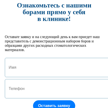
-
+
Ознакомьтесь с нашими
борами прямо у себя
арт. JA-01130-P
в клинике!
№ 7 Подставка под боры FG на 15 инструментов
495 руб.
Кол-во:
-
+
Оставьте заявку и на следующий день к вам приедет наш
представитель с демонстрационным набором боров и
арт. JA-01127-GL
образцами других расходных стоматологических
№4 Подставка под боры FG/RA на 24 инструмента
материалов.
702 руб.
Кол-во:
-
+
арт. JA-01125-HM
№1 Подставка под боры FG/RA на 10 инструментов
522 руб.
Кол-во:
-
+
Оставить заявку
арт. JA-01132-P