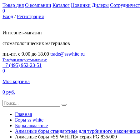
Товар дня
О компании
Каталог
Новинки
Дилеры
Сотрудничест
0
Вход
/
Регистрация
Интернет-магазин
стоматологических материалов
пн.-пт. с 9.00 до 18.00
trade@sswhite.ru
Телефон интернет-магазина:
+7 (495) 952-23-51
0
Моя корзина
0 руб.
Главная
Боры ss white
Боры алмазные
Алмазные боры стандартные для турбинного наконечника
Алмазные боры «SS WHITE» серия FG 835/009