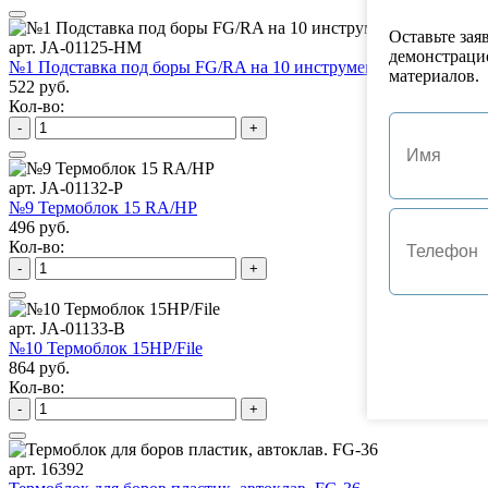
Оставьте зая
арт. JA-01125-HM
демонстраци
№1 Подставка под боры FG/RA на 10 инструментов
материалов.
522 руб.
Кол-во:
-
+
арт. JA-01132-P
№9 Термоблок 15 RA/HP
496 руб.
Кол-во:
-
+
арт. JA-01133-B
№10 Термоблок 15HP/File
864 руб.
Кол-во:
-
+
арт. 16392