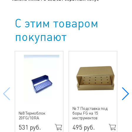
С этим товаром
покупают
№ 7 Подставка под
№4
№8 Термоблок
боры FG на 15
бо
20FG/10RA
инструментов
ин
531 руб.
495 руб.
70