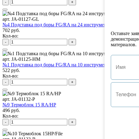
-
+
арт. JA-01127-GL
№4 Подставка под боры FG/RA на 24 инструмента
702 руб.
Оставьте зая
Кол-во:
демонстраци
-
+
материалов.
арт. JA-01125-HM
№1 Подставка под боры FG/RA на 10 инструментов
522 руб.
Кол-во:
-
+
арт. JA-01132-P
№9 Термоблок 15 RA/HP
496 руб.
Кол-во:
-
+