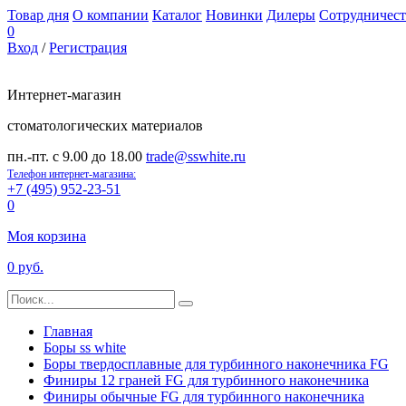
Товар дня
О компании
Каталог
Новинки
Дилеры
Сотрудничест
0
Вход
/
Регистрация
Интернет-магазин
стоматологических материалов
пн.-пт. с 9.00 до 18.00
trade@sswhite.ru
Телефон интернет-магазина:
+7 (495) 952-23-51
0
Моя корзина
0 руб.
Главная
Боры ss white
Боры твердосплавные для турбинного наконечника FG
Финиры 12 граней FG для турбинного наконечника
Финиры обычные FG для турбинного наконечника