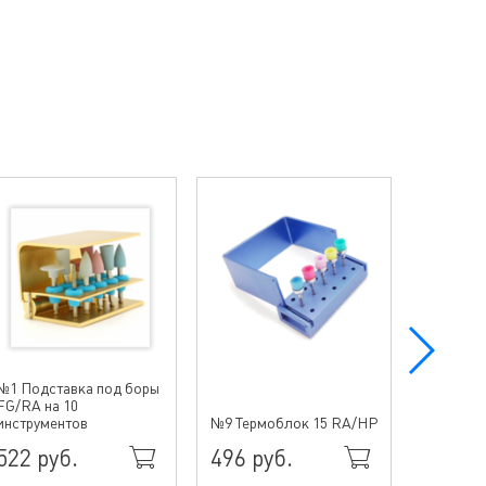
№1 Подставка под боры
FG/RA на 10
№10 Тер
инструментов
№9 Термоблок 15 RA/HP
15HP/Fil
522 руб.
496 руб.
864 р