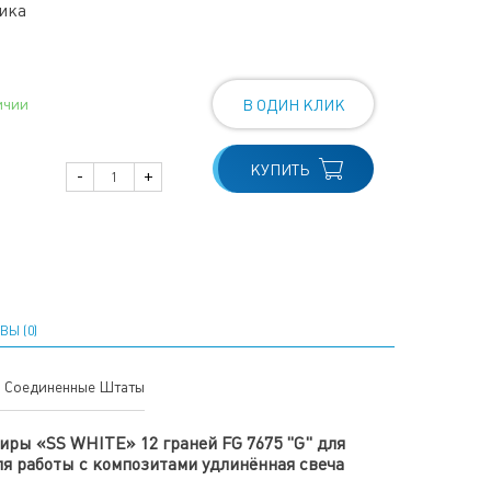
ника
ичии
В ОДИН КЛИК
КУПИТЬ
-
+
ВЫ (0)
Соединенные Штаты
ры «SS WHITE» 12 граней FG 7675 "G" для
ля работы с композитами удлинённая свеча