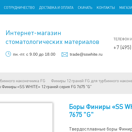
СОТРУДНИЧЕСТВО
ДОСТАВКА И ОПЛАТА
СКАЧАТЬ
КОНТАКТЫ
МАГАЗ
Интернет-магазин
ТЕЛЕФОН 
стоматологических материалов
+7 (495)
пн.-пт. с 9.00 до 18.00
trade@sswhite.ru
рбинного наконечника FG
Финиры 12 граней FG для турбинного након
 Финиры «SS WHITE» 12 граней серия FG 7675 "G"
Боры Финиры «SS WH
7675 "G"
Твердосплавные боры Финир