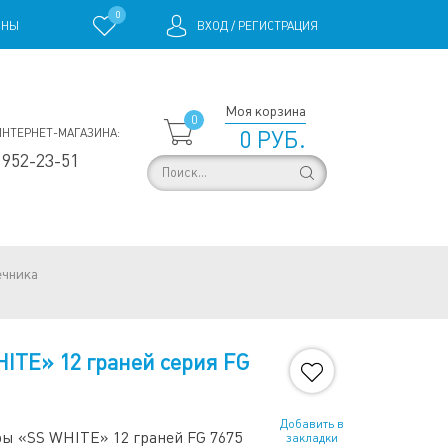
0
ИНЫ
ВХОД
/
РЕГИСТРАЦИЯ
Моя корзина
0
ИНТЕРНЕТ-МАГАЗИНА:
0 РУБ.
 952-23-51
ечника
ITE» 12 граней серия FG
Добавить в
ы «SS WHITE» 12 граней FG 7675
закладки