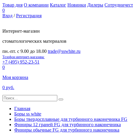
Товар дня
О компании
Каталог
Новинки
Дилеры
Сотрудничест
0
Вход
/
Регистрация
Интернет-магазин
стоматологических материалов
пн.-пт. с 9.00 до 18.00
trade@sswhite.ru
Телефон интернет-магазина:
+7 (495) 952-23-51
0
Моя корзина
0 руб.
Главная
Боры ss white
Боры твердосплавные для турбинного наконечника FG
Финиры 12 граней FG для турбинного наконечника
Финиры обычные FG для турбинного наконечника