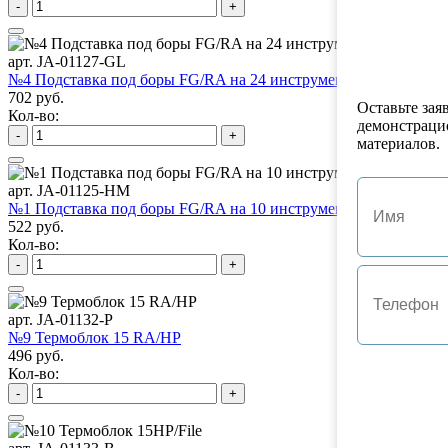
-
+
арт. JA-01127-GL
№4 Подставка под боры FG/RA на 24 инструмента
702 руб.
Оставьте зая
Кол-во:
демонстраци
-
+
материалов.
арт. JA-01125-HM
№1 Подставка под боры FG/RA на 10 инструментов
522 руб.
Кол-во:
-
+
арт. JA-01132-P
№9 Термоблок 15 RA/HP
496 руб.
Кол-во:
-
+