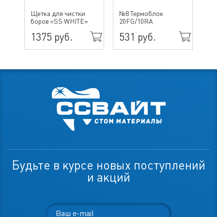
№ 
Щетка для чистки
№8 Термоблок
бо
боров «SS WHITE»
20FG/10RA
ин
1375 руб.
531 руб.
49
Будьте в курсе новых поступлений
и акций