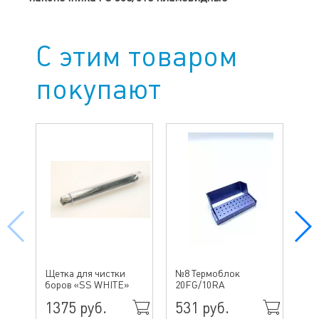
С этим товаром
покупают
№ 
Щетка для чистки
№8 Термоблок
бо
боров «SS WHITE»
20FG/10RA
ин
1375 руб.
531 руб.
49