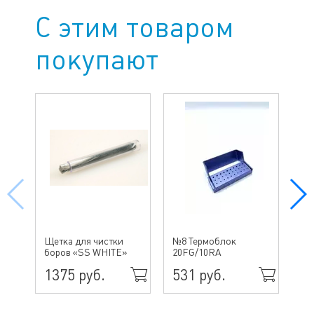
С этим товаром
покупают
№ 
Щетка для чистки
№8 Термоблок
бо
боров «SS WHITE»
20FG/10RA
ин
1375 руб.
531 руб.
49